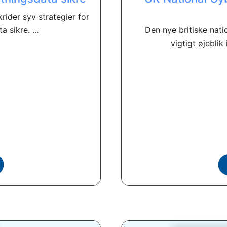
ider syv strategier for
 sikre. ...
Den nye britiske nati
vigtigt øjeblik