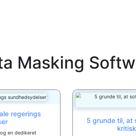
ta Masking Softw
ale regerings
5 grunde til, a
ser
kriti
 og en dedikeret