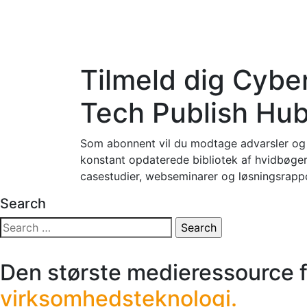
Tilmeld dig Cybe
Tech Publish Hu
Som abonnent vil du modtage advarsler og 
konstant opdaterede bibliotek af hvidbøger,
casestudier, webseminarer og løsningsrappo
Search
Search
for:
Den største medieressource f
virksomhedsteknologi.