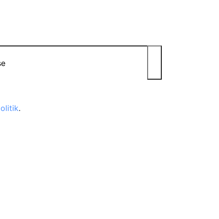
Abonner
olitik
.