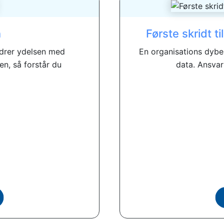
n
Første skridt 
drer ydelsen med
En organisations dybes
n, så forstår du
data. Ansvarl