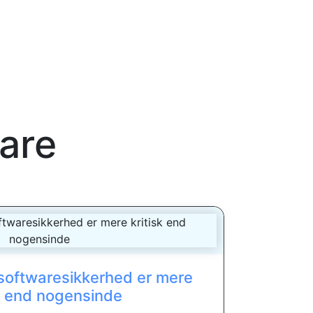
are
t softwaresikkerhed er mere
sk end nogensinde