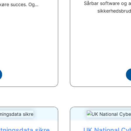
Sårbar software og ap
køre succes. Og...
sikkerhedsbrud
etningsdata sikre
UK National Cyb