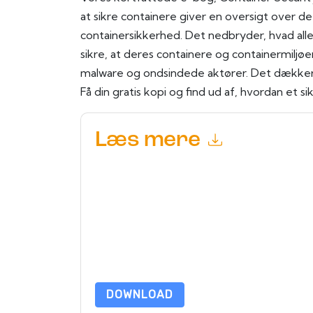
at sikre containere giver en oversigt over 
containersikkerhed. Det nedbryder, hvad alle 
sikre, at deres containere og containermilj
malware og ondsindede aktører. Det dækker
Få din gratis kopi og find ud af, hvordan et si
Læs mere
Ved at indsende denne formular accepterer du
P
marketingrelaterede e-mails eller telefonisk. Du 
Networks
websteder og kommunikation er underla
Ved at anmode om denne ressource accepterer du
beskyttet af vores
Bekendtgørelse om beskyttels
yderligere spørgsmål, så send en e-mail data 
DOWNLOAD