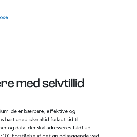
lose
re med selvtillid
ium: de er bærbare, effektive og
 hastighed ikke altid forladt tid til
er og data, der skal adresseres fuldt ud.
y 101: Forståelse af det grundlæggende ved