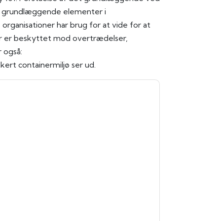
de grundlæggende elementer i
organisationer har brug for at vide for at
øer er beskyttet mod overtrædelser,
 også:
kkert containermiljø ser ud.
alo Alto Networks
kontakte dig med
kan til enhver tid afmelde dig.
Palo Alto
gt deres fortrolighedserklæring.
 vores brugsbetingelser. Alle data er
e af personlige oplysninger
. Hvis du har
beskyttelse@techpublishhub.com