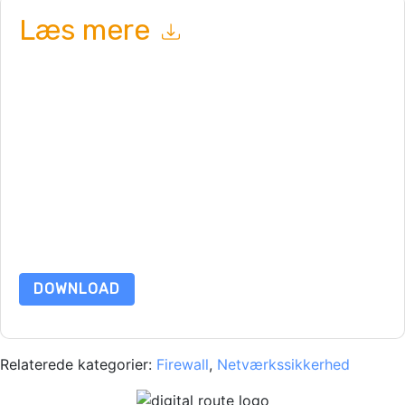
Læs mere
Ved at indsende denne formular accepterer du
Juniper
Networks
kontakte dig med marketingrelaterede e-mails eller
telefonisk. Du kan til enhver tid afmelde dig.
Juniper
Networks
websteder og kommunikation er underlagt deres
fortrolighedserklæring.
Ved at anmode om denne ressource accepterer du vores
brugsbetingelser. Alle data er beskyttet af
vores
Bekendtgørelse om beskyttelse af personlige
oplysninger
. Hvis du har yderligere spørgsmål, så send en e-mail
data beskyttelse@techpublishhub.com
DOWNLOAD
Relaterede kategorier:
Firewall
,
Netværkssikkerhed