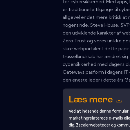
for cybersikkerhed. Med apps, 
er traditionelle tilgange til c
alligevel er det mere kritisk a
nogensinde. Steve House, SVP 
den udviklende karakter af webb
Zero Trust og vores unikke posi
sikre webportaler. I dette pap
trussellandskab har ændret sig
cybersikkerhed med dagens dis
Gateways pasform i dagens IT -
den eneste leder i dette års 
Læs mere
Ved at indsende denne formular
marketingrelaterede e-mails eller
dig.
Zscaler
websteder og kommun