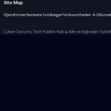
Site Map
Hjem
Emner
Seneste hvidbøger
Virksomheder A-Z
Konta
Cyber ​​Security Tech Publish Hub © Alle rettigheder forbe