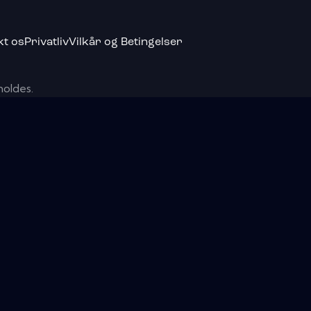
kt os
Privatliv
Vilkår og Betingelser
holdes.