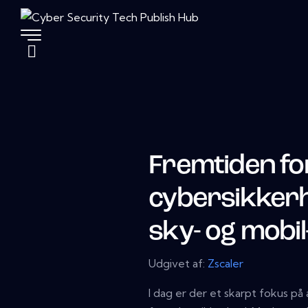
Fremtiden fo
cybersikker
sky- og mobi
Udgivet af:
Zscaler
I dag er der et skarpt fokus p