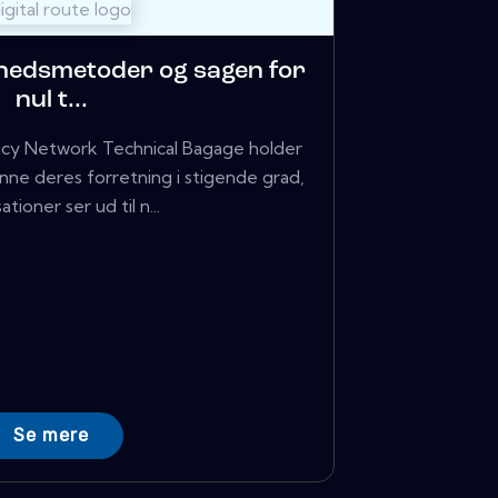
edsmetoder og sagen for
nul t...
acy Network Technical Bagage holder
nne deres forretning i stigende grad,
ationer ser ud til n...
Se mere