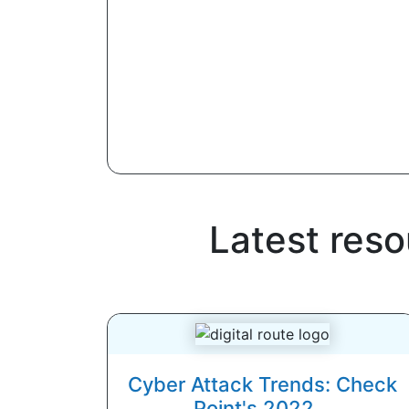
Latest res
Cyber ​​Attack Trends: Check
Point's 2022...