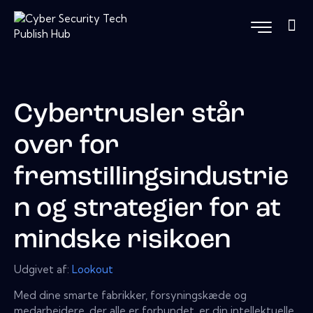
Cybertrusler står
over for
fremstillingsindustrie
n og strategier for at
mindske risikoen
Udgivet af:
Lookout
Med dine smarte fabrikker, forsyningskæde og
medarbejdere, der alle er forbundet, er din intellektuelle